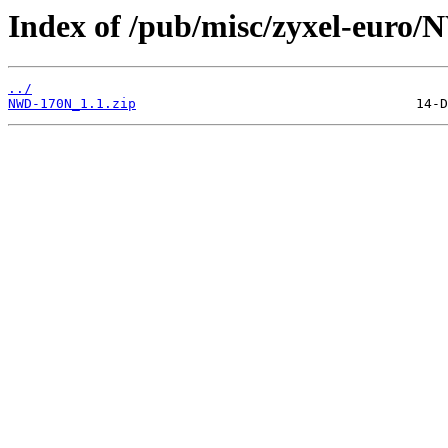
Index of /pub/misc/zyxel-euro
../
NWD-170N_1.1.zip