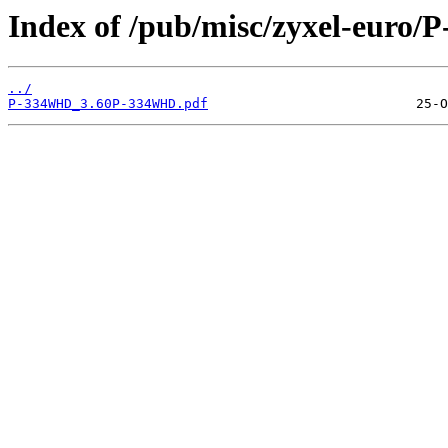
Index of /pub/misc/zyxel-euro
../
P-334WHD_3.60P-334WHD.pdf