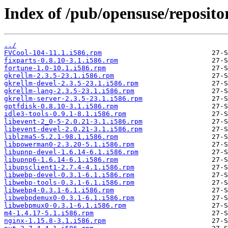
Index of /pub/opensuse/reposit
../
FVCool-104-11.1.i586.rpm
fixparts-0.8.10-3.1.i586.rpm
fortune-1.0-10.1.i586.rpm
gkrellm-2.3.5-23.1.i586.rpm
gkrellm-devel-2.3.5-23.1.i586.rpm
gkrellm-lang-2.3.5-23.1.i586.rpm
gkrellm-server-2.3.5-23.1.i586.rpm
gptfdisk-0.8.10-3.1.i586.rpm
idle3-tools-0.9.1-8.1.i586.rpm
libevent-2_0-5-2.0.21-3.1.i586.rpm
libevent-devel-2.0.21-3.1.i586.rpm
liblzma5-5.2.1-98.1.i586.rpm
libpowerman0-2.3.20-5.1.i586.rpm
libupnp-devel-1.6.14-6.1.i586.rpm
libupnp6-1.6.14-6.1.i586.rpm
libupsclient1-2.7.4-4.1.i586.rpm
libwebp-devel-0.3.1-6.1.i586.rpm
libwebp-tools-0.3.1-6.1.i586.rpm
libwebp4-0.3.1-6.1.i586.rpm
libwebpdemux0-0.3.1-6.1.i586.rpm
libwebpmux0-0.3.1-6.1.i586.rpm
m4-1.4.17-5.1.i586.rpm
nginx-1.15.8-3.1.i586.rpm