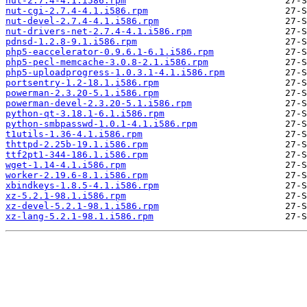
nut-2.7.4-4.1.i586.rpm
nut-cgi-2.7.4-4.1.i586.rpm
nut-devel-2.7.4-4.1.i586.rpm
nut-drivers-net-2.7.4-4.1.i586.rpm
pdnsd-1.2.8-9.1.i586.rpm
php5-eaccelerator-0.9.6.1-6.1.i586.rpm
php5-pecl-memcache-3.0.8-2.1.i586.rpm
php5-uploadprogress-1.0.3.1-4.1.i586.rpm
portsentry-1.2-18.1.i586.rpm
powerman-2.3.20-5.1.i586.rpm
powerman-devel-2.3.20-5.1.i586.rpm
python-qt-3.18.1-6.1.i586.rpm
python-smbpasswd-1.0.1-4.1.i586.rpm
t1utils-1.36-4.1.i586.rpm
thttpd-2.25b-19.1.i586.rpm
ttf2pt1-344-186.1.i586.rpm
wget-1.14-4.1.i586.rpm
worker-2.19.6-8.1.i586.rpm
xbindkeys-1.8.5-4.1.i586.rpm
xz-5.2.1-98.1.i586.rpm
xz-devel-5.2.1-98.1.i586.rpm
xz-lang-5.2.1-98.1.i586.rpm