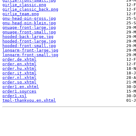
girlie-front-small.jpg
girlie_classic.png
girlie_classic_back.png
girlie_team.png
gnu-head-pin-gross.jpg
gnu-head-pin-klein.jpg
gnuage-front-large.jpg
gnuage-front-small.jpg
hooded-back-large.jpg
hooded-front-large.jpg
hooded-front-small.jpg
longarm-front-large.jpg
longarm-front-small.jpg
order.de.xhtml
order.en.xhtml
order.hu.xhtml
order.it.xhtml
order.nl.xhtml
order.sq.xhtml
order1.en.xhtml
order1.sources
order1.xsl
tmpl-thankyou.en.xhtml