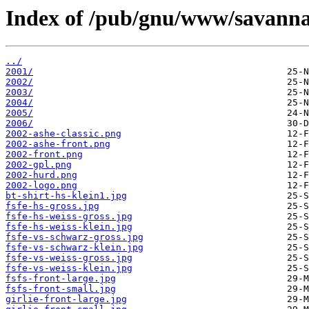
Index of /pub/gnu/www/savannah
../
2001/
2002/
2003/
2004/
2005/
2006/
2002-ashe-classic.png
2002-ashe-front.png
2002-front.png
2002-gpl.png
2002-hurd.png
2002-logo.png
bt-shirt-hs-klein1.jpg
fsfe-hs-gross.jpg
fsfe-hs-weiss-gross.jpg
fsfe-hs-weiss-klein.jpg
fsfe-vs-schwarz-gross.jpg
fsfe-vs-schwarz-klein.jpg
fsfe-vs-weiss-gross.jpg
fsfe-vs-weiss-klein.jpg
fsfs-front-large.jpg
fsfs-front-small.jpg
girlie-front-large.jpg