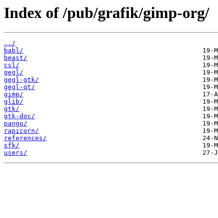
Index of /pub/grafik/gimp-org/
../
babl/
beast/
csl/
gegl/
gegl-gtk/
gegl-qt/
gimp/
glib/
gtk/
gtk-doc/
pango/
rapicorn/
references/
sfk/
users/