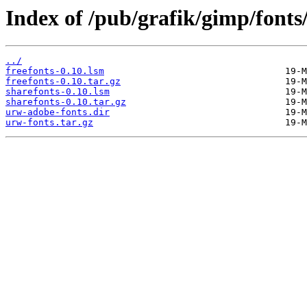
Index of /pub/grafik/gimp/fonts
../
freefonts-0.10.lsm
freefonts-0.10.tar.gz
sharefonts-0.10.lsm
sharefonts-0.10.tar.gz
urw-adobe-fonts.dir
urw-fonts.tar.gz