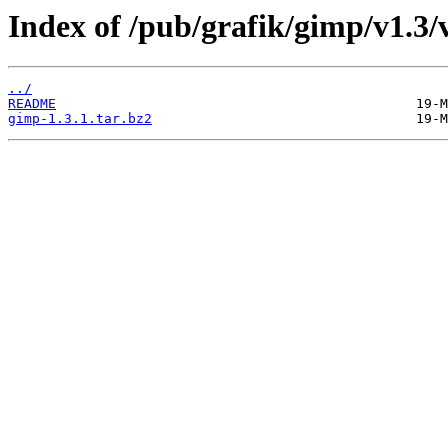
Index of /pub/grafik/gimp/v1.3/v
../
README
gimp-1.3.1.tar.bz2