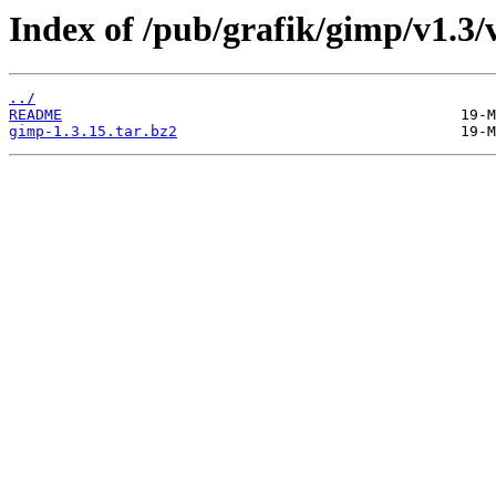
Index of /pub/grafik/gimp/v1.3/v
../
README
gimp-1.3.15.tar.bz2