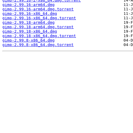
gimp-2.99.16-2-x86_64.dmg.torrent
gimp-2.99.16-arm64.dmg
gimp-2.99.16-arm64.dmg.torrent
gimp-2.99.16-x86_64.dmg
gimp-2.99.16-x86_64.dmg.torrent
gimp-2.99.18-arm64.dmg
gimp-2.99.18-arm64.dmg.torrent
gimp-2.99.18-x86_64.dmg
gimp-2.99.18-x86_64.dmg.torrent
gimp-2.99.8-x86_64.dmg
gimp-2.99.8-x86_64.dmg.torrent