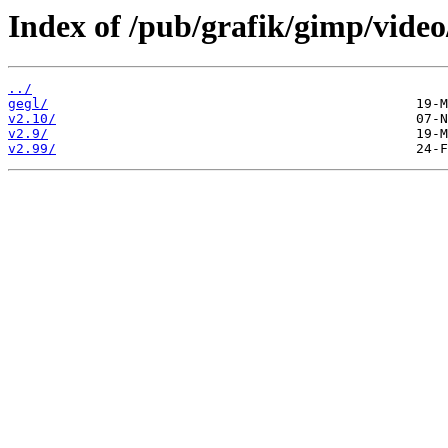
Index of /pub/grafik/gimp/video
../
gegl/
v2.10/
v2.9/
v2.99/