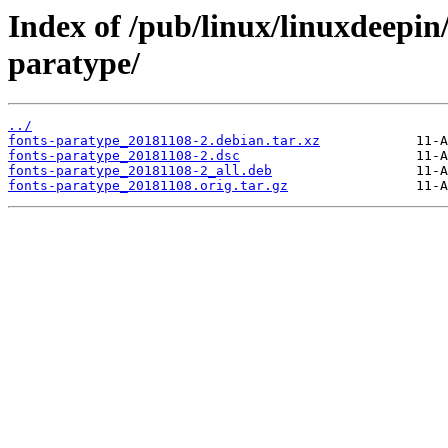
Index of /pub/linux/linuxdeepin
paratype/
../
fonts-paratype_20181108-2.debian.tar.xz
fonts-paratype_20181108-2.dsc
fonts-paratype_20181108-2_all.deb
fonts-paratype_20181108.orig.tar.gz