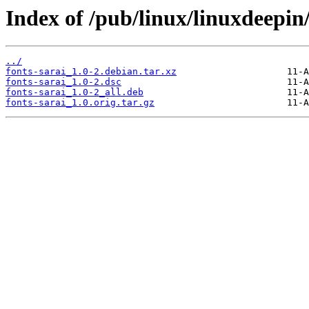
Index of /pub/linux/linuxdeepin/
../
fonts-sarai_1.0-2.debian.tar.xz
fonts-sarai_1.0-2.dsc
fonts-sarai_1.0-2_all.deb
fonts-sarai_1.0.orig.tar.gz