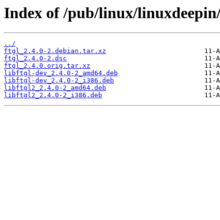
Index of /pub/linux/linuxdeepin/
../
ftgl_2.4.0-2.debian.tar.xz
ftgl_2.4.0-2.dsc
ftgl_2.4.0.orig.tar.xz
libftgl-dev_2.4.0-2_amd64.deb
libftgl-dev_2.4.0-2_i386.deb
libftgl2_2.4.0-2_amd64.deb
libftgl2_2.4.0-2_i386.deb