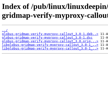
Index of /pub/linux/linuxdeepin
gridmap-verify-myproxy-callou
../
globus-gridmap-verify-myproxy-callout_3.0-1.deb..>
globus-gridmap-verify-myproxy-callout_3.0-1.dsc
globus-gridmap-verify-myproxy-callout_3.0.orig...>
libglobus-gridmap-verify-myproxy-callout_3.0-1_..>
libglobus-gridmap-verify-myproxy-callout_3.0-1_..>