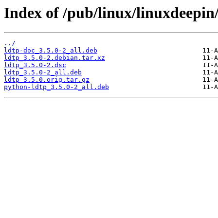
Index of /pub/linux/linuxdeepin/
../
ldtp-doc_3.5.0-2_all.deb
ldtp_3.5.0-2.debian.tar.xz
ldtp_3.5.0-2.dsc
ldtp_3.5.0-2_all.deb
ldtp_3.5.0.orig.tar.gz
python-ldtp_3.5.0-2_all.deb