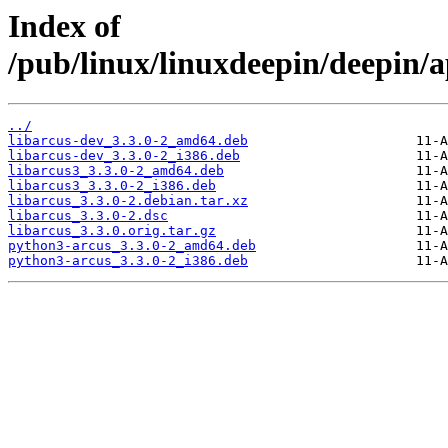
Index of
/pub/linux/linuxdeepin/deepin/a
../
libarcus-dev_3.3.0-2_amd64.deb
libarcus-dev_3.3.0-2_i386.deb
libarcus3_3.3.0-2_amd64.deb
libarcus3_3.3.0-2_i386.deb
libarcus_3.3.0-2.debian.tar.xz
libarcus_3.3.0-2.dsc
libarcus_3.3.0.orig.tar.gz
python3-arcus_3.3.0-2_amd64.deb
python3-arcus_3.3.0-2_i386.deb