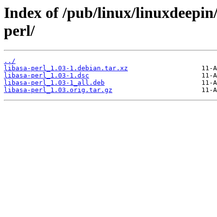
Index of /pub/linux/linuxdeepin/
perl/
../
libasa-perl_1.03-1.debian.tar.xz
libasa-perl_1.03-1.dsc
libasa-perl_1.03-1_all.deb
libasa-perl_1.03.orig.tar.gz