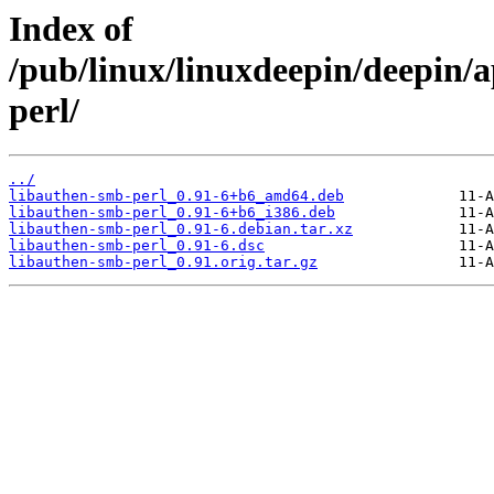
Index of
/pub/linux/linuxdeepin/deepin/a
perl/
../
libauthen-smb-perl_0.91-6+b6_amd64.deb
libauthen-smb-perl_0.91-6+b6_i386.deb
libauthen-smb-perl_0.91-6.debian.tar.xz
libauthen-smb-perl_0.91-6.dsc
libauthen-smb-perl_0.91.orig.tar.gz