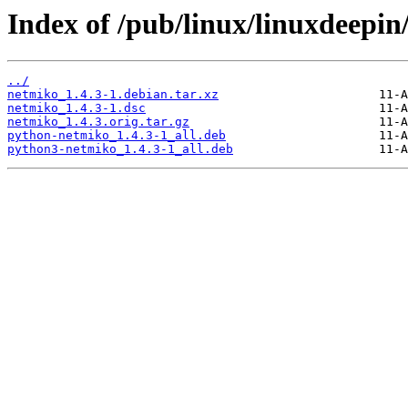
Index of /pub/linux/linuxdeepin
../
netmiko_1.4.3-1.debian.tar.xz
netmiko_1.4.3-1.dsc
netmiko_1.4.3.orig.tar.gz
python-netmiko_1.4.3-1_all.deb
python3-netmiko_1.4.3-1_all.deb