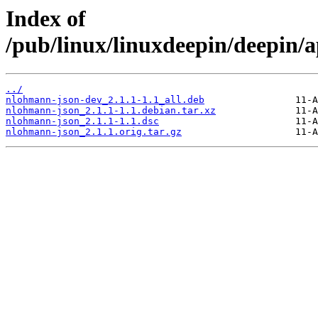
Index of
/pub/linux/linuxdeepin/deepin/
../
nlohmann-json-dev_2.1.1-1.1_all.deb
nlohmann-json_2.1.1-1.1.debian.tar.xz
nlohmann-json_2.1.1-1.1.dsc
nlohmann-json_2.1.1.orig.tar.gz