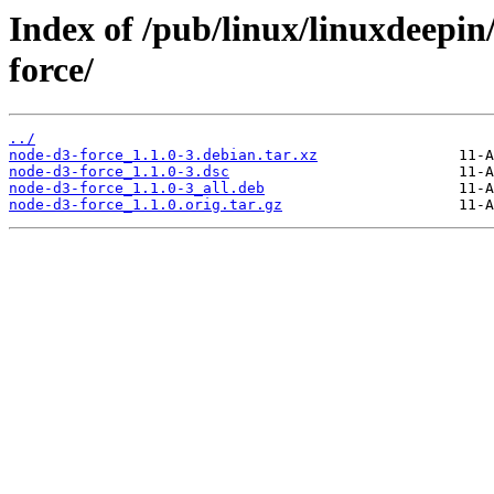
Index of /pub/linux/linuxdeepin
force/
../
node-d3-force_1.1.0-3.debian.tar.xz
node-d3-force_1.1.0-3.dsc
node-d3-force_1.1.0-3_all.deb
node-d3-force_1.1.0.orig.tar.gz