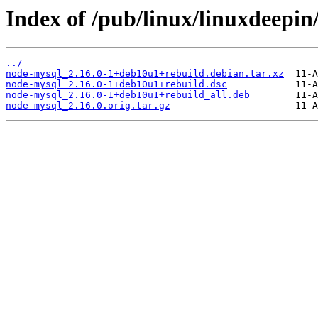
Index of /pub/linux/linuxdeepin
../
node-mysql_2.16.0-1+deb10u1+rebuild.debian.tar.xz
node-mysql_2.16.0-1+deb10u1+rebuild.dsc
node-mysql_2.16.0-1+deb10u1+rebuild_all.deb
node-mysql_2.16.0.orig.tar.gz