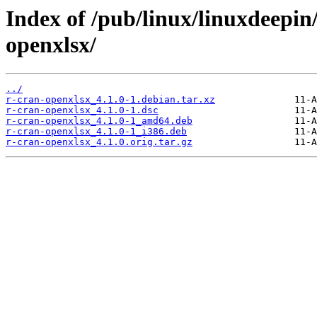
Index of /pub/linux/linuxdeepin
openxlsx/
../
r-cran-openxlsx_4.1.0-1.debian.tar.xz
r-cran-openxlsx_4.1.0-1.dsc
r-cran-openxlsx_4.1.0-1_amd64.deb
r-cran-openxlsx_4.1.0-1_i386.deb
r-cran-openxlsx_4.1.0.orig.tar.gz