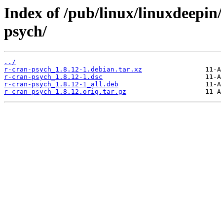
Index of /pub/linux/linuxdeepin
psych/
../
r-cran-psych_1.8.12-1.debian.tar.xz
r-cran-psych_1.8.12-1.dsc
r-cran-psych_1.8.12-1_all.deb
r-cran-psych_1.8.12.orig.tar.gz