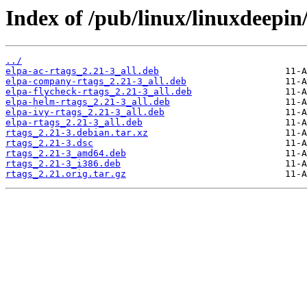
Index of /pub/linux/linuxdeepin
../
elpa-ac-rtags_2.21-3_all.deb
elpa-company-rtags_2.21-3_all.deb
elpa-flycheck-rtags_2.21-3_all.deb
elpa-helm-rtags_2.21-3_all.deb
elpa-ivy-rtags_2.21-3_all.deb
elpa-rtags_2.21-3_all.deb
rtags_2.21-3.debian.tar.xz
rtags_2.21-3.dsc
rtags_2.21-3_amd64.deb
rtags_2.21-3_i386.deb
rtags_2.21.orig.tar.gz