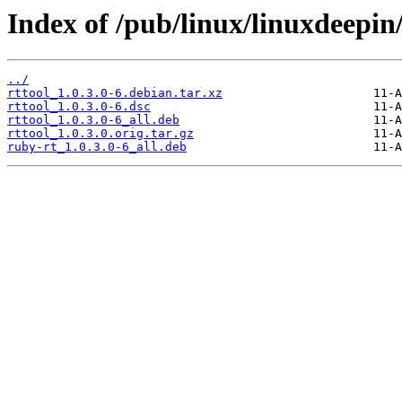
Index of /pub/linux/linuxdeepin/
../
rttool_1.0.3.0-6.debian.tar.xz
rttool_1.0.3.0-6.dsc
rttool_1.0.3.0-6_all.deb
rttool_1.0.3.0.orig.tar.gz
ruby-rt_1.0.3.0-6_all.deb