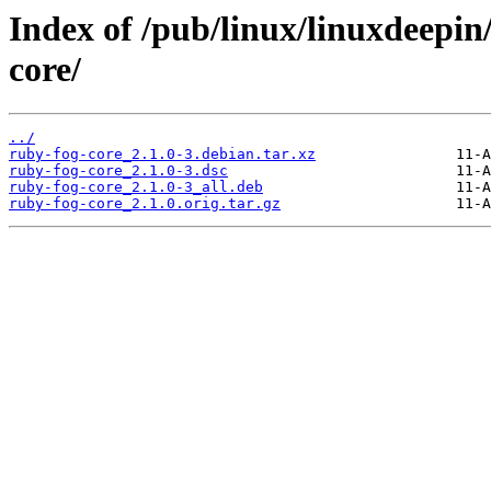
Index of /pub/linux/linuxdeepin
core/
../
ruby-fog-core_2.1.0-3.debian.tar.xz
ruby-fog-core_2.1.0-3.dsc
ruby-fog-core_2.1.0-3_all.deb
ruby-fog-core_2.1.0.orig.tar.gz