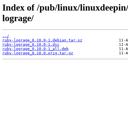
Index of /pub/linux/linuxdeepin
lograge/
../
ruby-lograge_0.10.0-1.debian.tar.xz
ruby-lograge_0.10.0-1.dsc
ruby-lograge_0.10.0-1_all.deb
ruby-lograge_0.10.0.orig.tar.gz