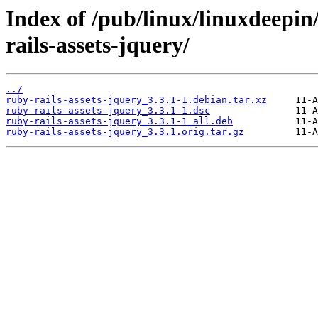
Index of /pub/linux/linuxdeepin
rails-assets-jquery/
../
ruby-rails-assets-jquery_3.3.1-1.debian.tar.xz
ruby-rails-assets-jquery_3.3.1-1.dsc
ruby-rails-assets-jquery_3.3.1-1_all.deb
ruby-rails-assets-jquery_3.3.1.orig.tar.gz