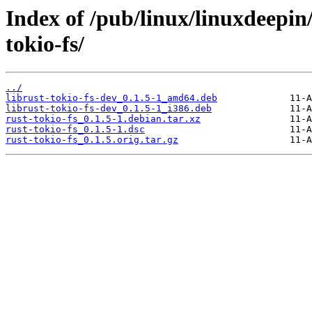
Index of /pub/linux/linuxdeepin
tokio-fs/
../
librust-tokio-fs-dev_0.1.5-1_amd64.deb
librust-tokio-fs-dev_0.1.5-1_i386.deb
rust-tokio-fs_0.1.5-1.debian.tar.xz
rust-tokio-fs_0.1.5-1.dsc
rust-tokio-fs_0.1.5.orig.tar.gz