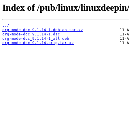
Index of /pub/linux/linuxdeepin
../
org-mode-doc_9.1.14-1.debian.tar.xz
org-mode-doc_9.1.14-1.dsc
org-mode-doc_9.1.14-1_all.deb
org-mode-doc_9.1.14.orig.tar.xz