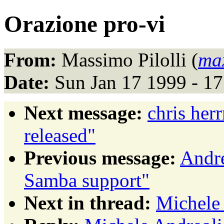
Orazione pro-vi
From:
Massimo Pilolli (
max
Date:
Sun Jan 17 1999 - 1
Next message:
chris her
released"
Previous message:
Andre
Samba support"
Next in thread:
Michele 