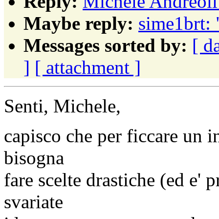
Reply:
Michele Andreoli
Maybe reply:
sime1brt: 
Messages sorted by:
[ d
]
[ attachment ]
Senti, Michele,
capisco che per ficcare un i
bisogna
fare scelte drastiche (ed e'
svariate