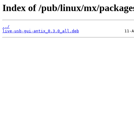
Index of /pub/linux/mx/packages/
../
live-usb-gui-antix_0.3.0_all.deb