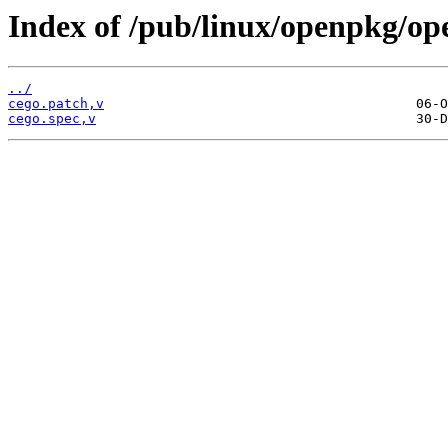
Index of /pub/linux/openpkg/op
../
cego.patch,v
cego.spec,v