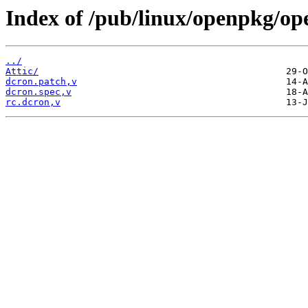
Index of /pub/linux/openpkg/op
../
Attic/
dcron.patch,v
dcron.spec,v
rc.dcron,v