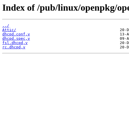
Index of /pub/linux/openpkg/o
../
Attic/
dhcpd.conf,v
dhcpd.spec,v
fsl.dhcpd,v
rc.dhcpd,v