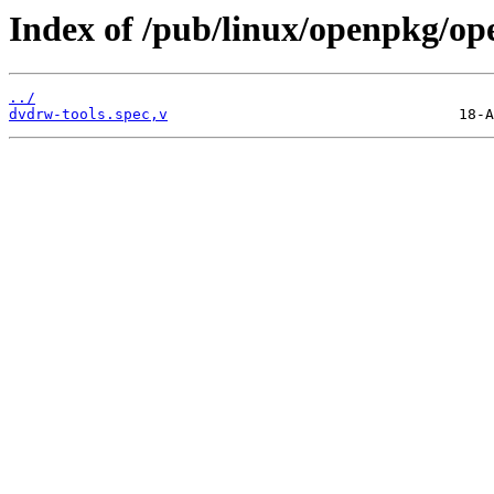
Index of /pub/linux/openpkg/op
../
dvdrw-tools.spec,v