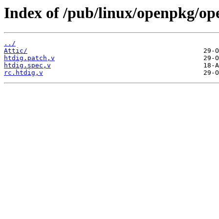
Index of /pub/linux/openpkg/op
../
Attic/
htdig.patch,v
htdig.spec,v
rc.htdig,v