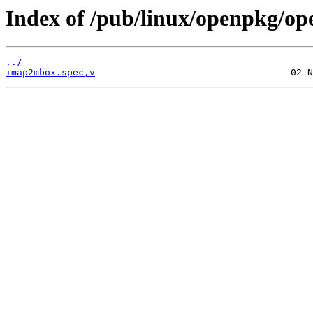
Index of /pub/linux/openpkg/o
../
imap2mbox.spec,v