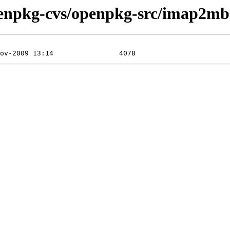
penpkg-cvs/openpkg-src/imap2mb