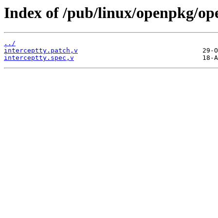
Index of /pub/linux/openpkg/op
../
interceptty.patch,v
interceptty.spec,v