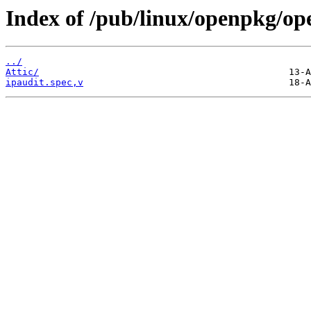
Index of /pub/linux/openpkg/op
../
Attic/
ipaudit.spec,v