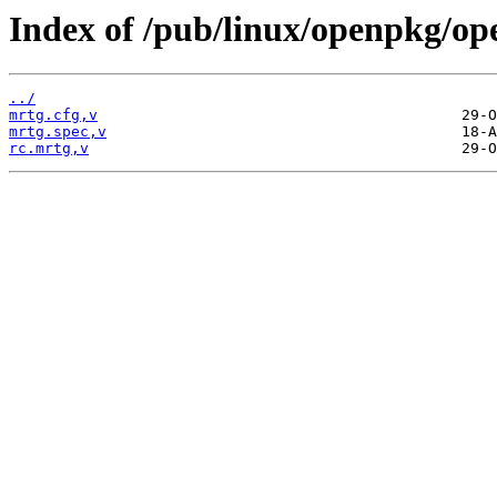
Index of /pub/linux/openpkg/op
../
mrtg.cfg,v
mrtg.spec,v
rc.mrtg,v