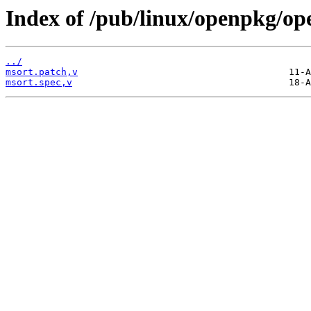
Index of /pub/linux/openpkg/op
../
msort.patch,v
msort.spec,v