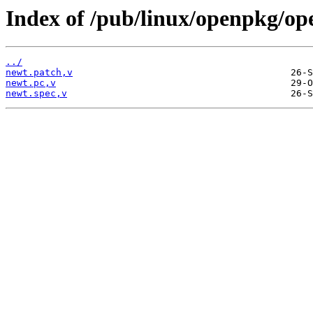
Index of /pub/linux/openpkg/op
../
newt.patch,v
newt.pc,v
newt.spec,v