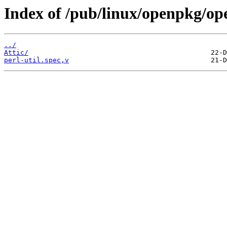
Index of /pub/linux/openpkg/ope
../
Attic/
perl-util.spec,v