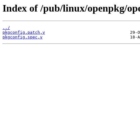
Index of /pub/linux/openpkg/op
../
pkgconfig.patch,v
pkgconfig.spec,v