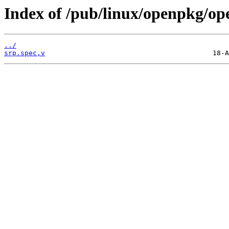
Index of /pub/linux/openpkg/op
../
srp.spec,v