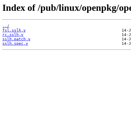
Index of /pub/linux/openpkg/op
../
fsl.sslh,v
rc.sslh,v
sslh.patch,v
sslh.spec,v