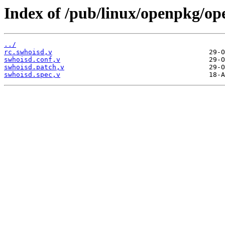
Index of /pub/linux/openpkg/op
../
rc.swhoisd,v
swhoisd.conf,v
swhoisd.patch,v
swhoisd.spec,v