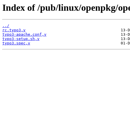
Index of /pub/linux/openpkg/op
../
rc.typo3,v
typo3-apache.conf,v
typo3-setup.sh,v
typo3.spec,v